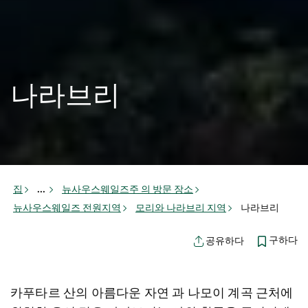
나라브리
집
...
뉴사우스웨일즈주 의 방문 장소
뉴사우스웨일즈 전원지역
모리와 나라브리 지역
나라브리
구하다
공유하다
카푸타르 산의
아름다운
자연
과 나모이 계곡 근처에