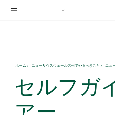
Toggle
navigation
ホーム
ニューサウスウェールズ州でやるべきこと
ニュ
セルフガ
アー