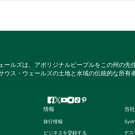
ェールズは、アボリジナルピープルをこの州の先
サウス・ウェールズの土地と水域の伝統的な所有
フ
ツ
ユ
イ
テ
ピ
は
情報
当社
ェ
イ
ー
ン
ィ
ン
イ
ッ
チ
ス
ッ
タ
旅行情報
Syd
ス
タ
ュ
タ
ク
レ
ビジネスを登録する
デス
ブ
ー
ー
グ
ト
ス