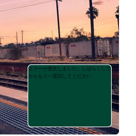
Product
Product
エラーが発生しました。しばらくして
List
List
からもう一度試してください