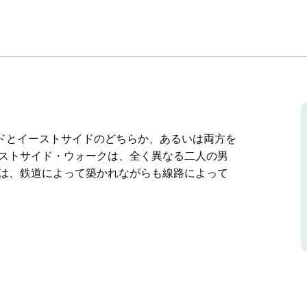
ドとイーストサイドのどちらか、あるいは両方を
エストサイド・ウォークは、全く異なる二人の男
クは、鉄道によって築かれながらも線路によって
ドとイーストサイドのどちらか、あるいは両方を
二つの運命の物語です。
がらも線路によって分断されたジュニーの街を象