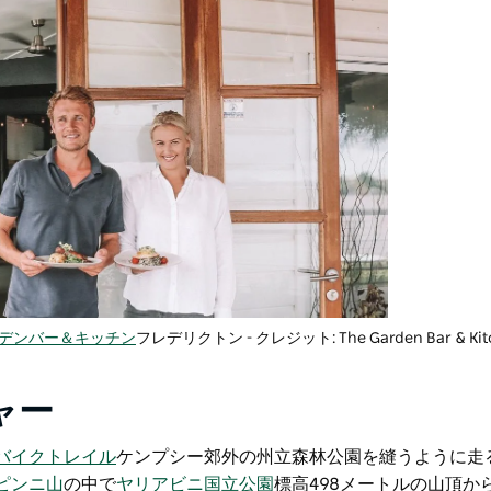
デンバー＆キッチン
フレデリクトン - クレジット: The Garden Bar & Kit
ャー
バイクトレイル
ケンプシー郊外の州立森林公園を縫うように走る
ピンニ山
の中で
ヤリアビニ国立公園
標高498メートルの山頂か