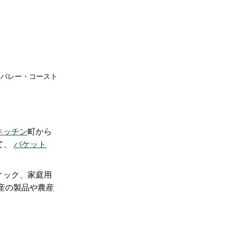
ア・バレー・コースト
キッチン
町から
て、
バケット
ィック、家庭用
産の製品や農産