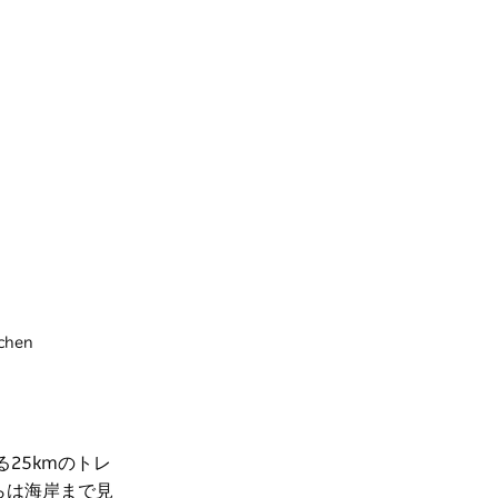
chen
25kmのトレ
らは海岸まで見