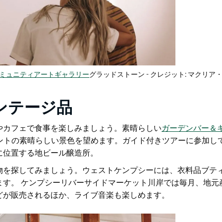
ミュニティアートギャラリー
グラッドストーン - クレジット: マクリ
ンテージ品
やカフェで食事を楽しみましょう。素晴らしい
ガーデンバー＆
ロントの素晴らしい景色を望めます。ガイド付きツアーに参加し
に位置する地ビール醸造所。
物を探してみましょう。ウェストケンプシーには、衣料品ブテ
ます。
ケンプシーリバーサイドマーケット
川岸では毎月、地元
どが販売されるほか、ライブ音楽も楽しめます。