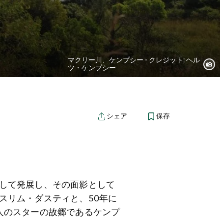
マクリー川、ケンプシー - クレジット: ヘル
ツ・ケンプシー
保存
シェア
して発展し、その面影として
スリム・ダスティと、50年に
人のスターの故郷であるケンプ