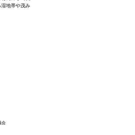
る湿地帯や茂み
議会