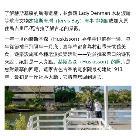
了解赫斯基森的航海遺產，並參觀 Lady Denman 木材渡輪
等航海文物
杰維斯海灣（Jervis Bay）海事博物館
或加入原
住民
吉里巴·瓦古拉
了解古老的景觀。
一年一度的赫斯基森（Huskisson）嘉年華也值得一遊。每
年從節禮日到隔年一月底，嘉年華都會為村莊帶來懷舊美
食、遊樂設施和各種老派娛樂活動——對於攜家帶口的遊客
來說，絕對是一大亮點。
赫斯基森（Huskisson）的照片
是
您對銀幕的回應。這家古色古香的電影院最初建於1913
年，最初是一座社區大廳，它將帶您回到過去。