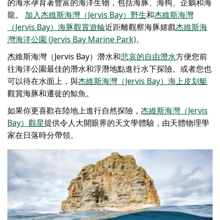
的海水孕育著豐富的海洋生物，包括海豚、海狗、企鵝和海
龍。
加入
杰維斯海灣（Jervis Bay）野生
和
杰維斯海灣
（Jervis Bay）海豚觀賞遊輪
近距離觀察海豚嬉戲
杰維斯海
灣海洋公園 (Jervis Bay Marine Park)
。
杰維斯海灣（Jervis Bay）潛水
和
悲哀的自由潛水
方便您前
往海洋公園最佳的潛水和浮潛地點進行水下探險。或者您也
可以待在水面上，與
杰維斯海灣（Jervis Bay）海上皮划艇
觀賞海豚和遷徙的鯨魚。
如果你更喜歡在陸地上進行自然探險，
杰維斯海灣（Jervis
Bay）觀星
提供令人大開眼界的天文學體驗，由天體物理學
家在日落時分帶領。