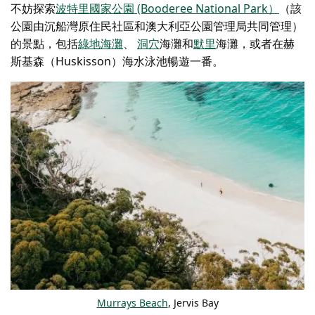
不妨探索
波特里國家公園 (Booderee National Park）
（該
公園由沉船灣原住民社區和澳大利亞公園管理局共同管理）
的景點，包括
綠地海灘
、
洞穴
海灘和
默里
海灘，或者在赫
斯基森（Huskisson）海水泳池暢遊一番。
Murrays Beach
, Jervis Bay