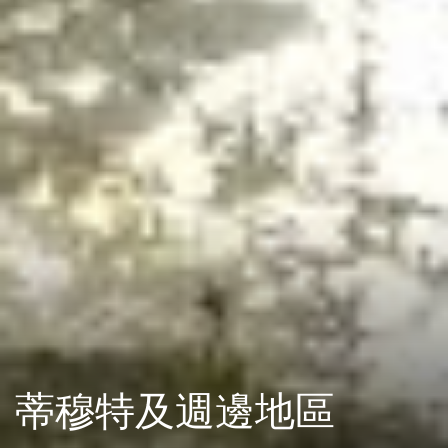
蒂穆特及週邊地區