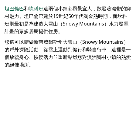
坦巴倫巴
和
坎科班
這兩個
小鎮
都風景宜人，散發著濃鬱的鄉
村魅力。坦巴倫巴建於19世紀50年代淘金熱時期，而坎科
班則最初是為建造大雪山（Snowy Mountains）水力發電
計畫的眾多居民提供住房。
您還可以體驗新南威爾斯州大雪山（Snowy Mountains）
的戶外探險活動，從雪上運動到健行和騎自行車，這裡是一
個放鬆身心、恢復活力並重新點燃您對澳洲鄉村小鎮的熱愛
的絕佳場所。