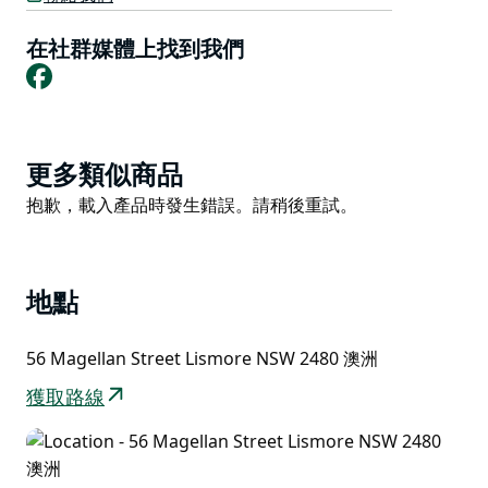
提供素食、無麩質和純素食選擇。向友善的團隊詢問他們
的每日午餐特價。
在社群媒體上找到我們
Facebook
Product
更多類似商品
List
Product
抱歉，載入產品時發生錯誤。請稍後重試。
List
地點
56 Magellan Street Lismore NSW 2480 澳洲
獲取路線