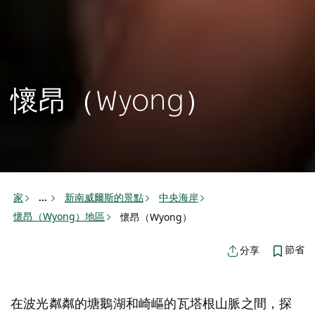
懷昂（Wyong）
家
新南威爾斯的景點
中央海岸
...
懷昂（Wyong）地區
懷昂（Wyong）
節省
分享
在波光粼粼的塘鵝湖和崎嶇的瓦塔根山脈之間，探