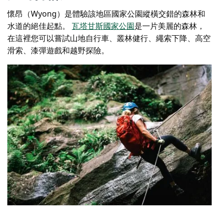
懷昂（Wyong）是體驗該地區國家公園縱橫交錯的森林和
水道的絕佳起點。
瓦塔甘斯國家公園
是一片美麗的森林，
在這裡您可以嘗試山地自行車、叢林健行、繩索下降、高空
滑索、漆彈遊戲和越野探險。
瓦塔甘斯國家公園繩降