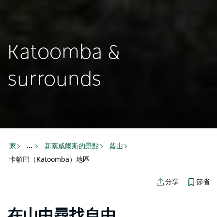
Katoomba &
surrounds
家
新南威爾斯的景點
藍山
...
卡頓巴（Katoomba）地區
節省
分享
在山中尋找自由