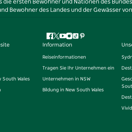
ls die ersten Bewohner und Nationen des Bundess
r und Bewohner des Landes und der Gewässer vo
Facebook
Twitter
YouTube
Instagram
TikTok
Pinterest
site
Information
Uns
Reiseinformationen
Syd
Tragen Sie Ihr Unternehmen ein
Dest
w South Wales
Unternehmen in NSW
Gesc
Sout
n
Bildung in New South Wales
Dest
Vivi