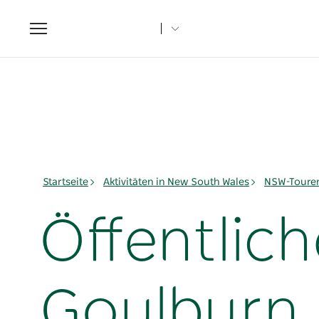
Toggle
navigation
Startseite
Aktivitäten in New South Wales
NSW-Toure
Öffentlic
Goulburn