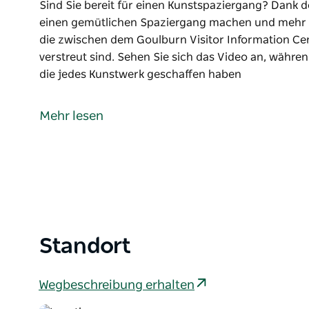
Sind Sie bereit für einen Kunstspaziergang? Dank d
einen gemütlichen Spaziergang machen und mehr üb
die zwischen dem Goulburn Visitor Information Cen
verstreut sind. Sehen Sie sich das Video an, währe
die jedes Kunstwerk geschaffen haben
Sind Sie bereit für einen Kunstspaziergang?
Dank der Goulburn Regional Art Gallery können Si
Mehr lesen
mehr über die öffentlichen Kunstwerke erfahren, d
Center und der Goulburn Regional Art Gallery verstr
Sehen Sie sich das Video an, während Sie gehen, u
Kunstwerk geschaffen haben
Standort
Wegbeschreibung erhalten