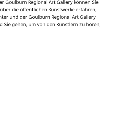
er Goulburn Regional Art Gallery können Sie
er die öffentlichen Kunstwerke erfahren,
ter und der Goulburn Regional Art Gallery
nd Sie gehen, um von den Künstlern zu hören,
e einen gemütlichen Spaziergang machen und
ie zwischen dem Goulburn Visitor Information
eut sind.
m von den Künstlern zu hören, die jedes