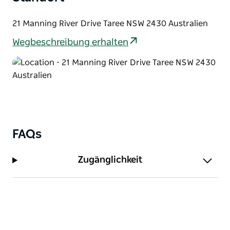
und Geschäfte entlang der Route zu besuchen oder
am Flussufer in Wingham Brush ein Picknick zu
21 Manning River Drive Taree NSW 2430 Australien
machen.
Wegbeschreibung erhalten
FAQs
Zugänglichkeit