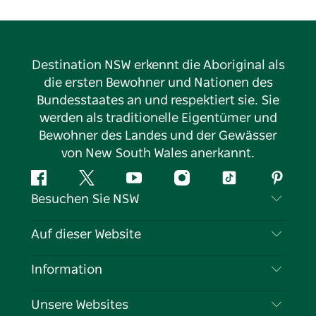
Destination NSW erkennt die Aboriginal als
die ersten Bewohner und Nationen des
Bundesstaates an und respektiert sie. Sie
werden als traditionelle Eigentümer und
Bewohner des Landes und der Gewässer
von New South Wales anerkannt.
Facebook
Twitter
YouTube
Instagram
TikTok
Pintere
Besuchen Sie NSW
Kontaktieren Sie uns
Auf dieser Website
Haftungsausschluss
Reiseziele
Information
Datenschutz
Aktivitäten
Reiseinformationen
Unsere Websites
Cookie-Hinweis
Roadtrips in New South Wales