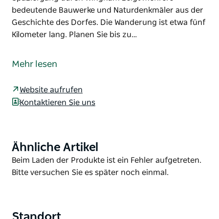
bedeutende Bauwerke und Naturdenkmäler aus der
Geschichte des Dorfes. Die Wanderung ist etwa fünf
Kilometer lang. Planen Sie bis zu…
Wingham war die erste Verwaltungsstadt in der
Region Manning. Das Dorf wurde 1844, drei Jahre
Mehr lesen
nach der ersten Landvergabe an George Rowley,
proklamiert. Die erste Landvergabe befand sich in
Website aufrufen
der Flussbucht oberhalb von Wingham, heute
Kontaktieren Sie uns
bekannt als Bungay.
Dieser selbstgeführte Spaziergang durch Wingham
zeigt mehrere bedeutende Bauwerke und
Ähnliche Artikel
Product
Naturdenkmäler aus der Geschichte des Dorfes. Die
List
Product
Beim Laden der Produkte ist ein Fehler aufgetreten.
Wanderung ist etwa fünf Kilometer lang. Planen Sie
List
Bitte versuchen Sie es später noch einmal.
bis zu zweieinhalb Stunden ein, um alle
Sehenswürdigkeiten zu besichtigen. Nehmen Sie
Trinkwasser mit und tragen Sie bequeme Schuhe.
Standort
Sie können auch Zeit einplanen, um die vielen Cafés