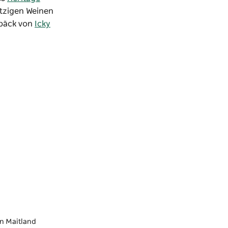
itzigen Weinen
ebäck von
Icky
on Maitland