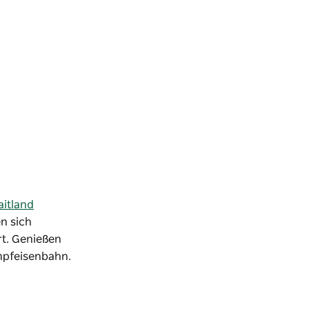
itland
n sich
rt. Genießen
mpfeisenbahn.