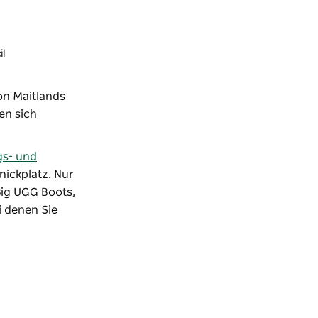
il
on Maitlands
en sich
gs- und
knickplatz. Nur
Big UGG Boots,
i denen Sie