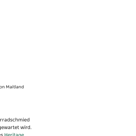
von Maitland
hrradschmied
gewartet wird.
es
Heritage