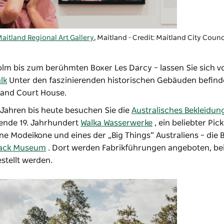
aitland Regional Art Gallery
, Maitland - Credit: Maitland City Counc
olm bis zum berühmten Boxer Les Darcy – lassen Sie sich v
lk
Unter den faszinierenden historischen Gebäuden befind
land Court House.
Jahren bis heute besuchen Sie die
Australisches Bekleidun
ende 19. Jahrhundert
Walka Wasserwerke
, ein beliebter Pic
ine Modeikone und eines der „Big Things“ Australiens – die 
Back Museum
. Dort werden Fabrikführungen angeboten, be
stellt werden.