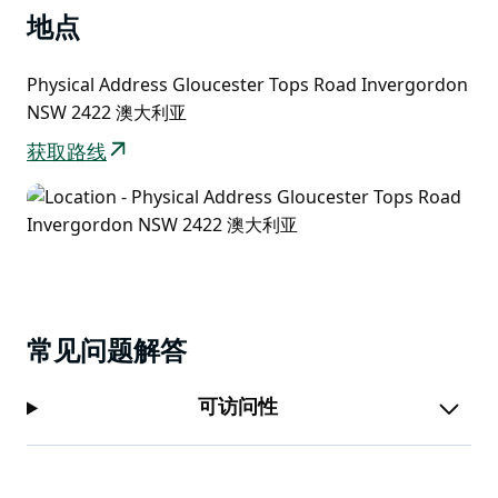
烧烤设施、比萨饼烤箱和室外风扇。
地点
该地区唯一的带导游飞钓
学习如何打结、绑苍蝇和所有形式的铸造
Physical Address Gloucester Tops Road Invergordon
诱饵钓鱼
NSW 2422 澳大利亚
免费使用飞杆和卷线器
免费使用涉水棒和涉水器
获取路线
常见问题解答
可访问性