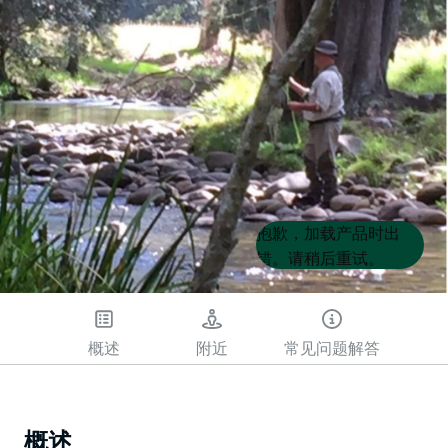
Product
Product
抱歉，加载产品时出
List
List
错。请稍后重试。
概述
附近
常见问题解答
概述