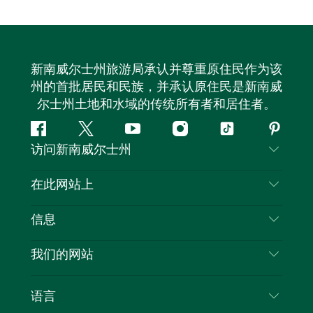
新南威尔士州旅游局承认并尊重原住民作为该
州的首批居民和民族，并承认原住民是新南威
尔士州土地和水域的传统所有者和居住者。
Facebook
叽
YouTube
Instagram
抖
Pintere
访问新南威尔士州
叽
音
喳
联系我们
在此网站上
喳
免责声明
目的地
信息
隐私
推荐活动
旅行信息
Cookie 通知
我们的网站
新南威尔士州公路旅行
列出您的业务
使用条款
Sydney.com
活动
语言
新南威尔士州的商业
新南威尔士州旅游局企业网站